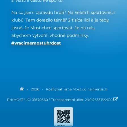
si vlastní cestu ke sportu.
Na co jsem opravdu hrdá? Na Veletrh sportovních
klubů. Tam dorazilo téměř 2 tisíce lidí a je tedy
jasné, že Most chce sportovat. Je na nás,
abychom vytvořili vhodné podmínky.
#vracimemostuhrdost
›
2026
›
Rozhýbali jsme Most od nejmenších
ProMOST * IČ: 01870360 * Transparentní účet: 2401253315/2010