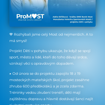
💙 Rozhýbali jsme celý Most od nejmenších. A to
má smysl!
Projekt Děti v pohybu ukazuje, že když se spojí
sport, město a lidé, kteří do toho dávají srdce,
vznikají věci s opravdovým dopadem.
▶ Od února se do projektu zapojilo 18 z 19
mosteckých mateřských škol, projekt zasáhne
zhruba 600 předškoláků a je zcela zdarma.
Tréninky vedou zkušení trenéři, děti mají
zajištěnou dopravu a hlavně dostávají šanci najít