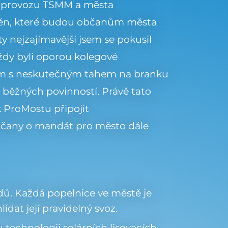
do provozu TSMM a města
ěn, které budou občanům města
 ty nejzajímavější jsem se pokusil
vždy byli oporou kolegové
tým s neskutečným tahem na branku
běžných povinností. Právě tato
 ProMostu připojit
bčany o mandát pro město dále
adů. Každá popelnice ve městě je
at její pravidelný svoz.
 technologii solárních lisovacích