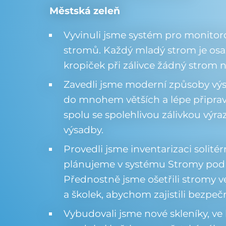
Městská zeleň
Vyvinuli jsme systém pro monitor
stromů. Každý mladý strom je os
kropiček při zálivce žádný strom 
Zavedli jsme moderní způsoby výs
do mnohem větších a lépe připra
spolu se spolehlivou zálivkou výra
výsadby.
Provedli jsme inventarizaci solité
plánujeme v systému Stromy pod k
Přednostně jsme ošetřili stromy 
a školek, abychom zajistili bezpečn
Vybudovali jsme nové skleníky, ve k