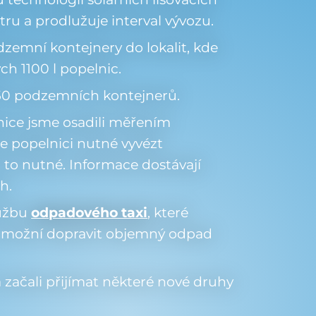
tru a prodlužuje interval vývozu.
dzemní kontejnery do lokalit, kde
h 1100 l popelnic.
50 podzemních kontejnerů.
nice jsme osadili měřením
je popelnici nutné vyvézt
i to nutné. Informace dostávají
h.
lužbu
odpadového taxi
, které
umožní dopravit objemný odpad
 začali přijímat některé nové druhy