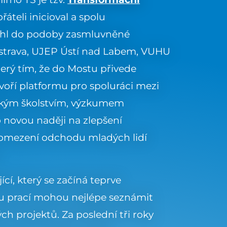
řáteli inicioval a spolu
hl do podoby zasmluvněné
strava, UJEP Ústí nad Labem, VUHU
který tím, že do Mostu přivede
tvoří platformu pro spoluráci mezi
sokým školstvím, výzkumem
novou naději na zlepšení
, omezení odchodu mladých lidí
ící, který se začíná teprve
 prací mohou nejlépe seznámit
ch projektů. Za poslední tři roky