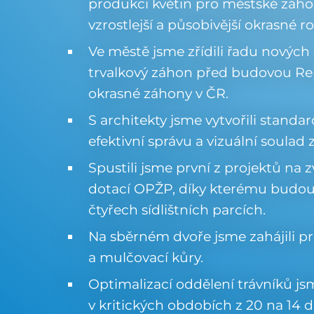
produkci květin pro městské záh
vzrostlejší a působivější okrasné ro
Ve městě jsme zřídili řadu nových z
trvalkový záhon před budovou Repr
okrasné záhony v ČR.
S architekty jsme vytvořili standa
efektivní správu a vizuální soula
Spustili jsme první z projektů na 
dotací OPŽP, díky kterému budou 
čtyřech sídlištních parcích.
Na sběrném dvoře jsme zahájili p
a mulčovací kůry.
Optimalizací oddělení trávníků js
v kritických obdobích z 20 na 14 d