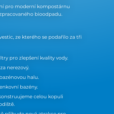
ení pro moderní kompostárnu
 zpracovaného bioodpadu.
stic, ze kterého se podařilo za tři
try pro zlepšení kvality vody.
 za nerezový.
a bazénovou halu.
venkovní bazény.
ekonstruujeme celou kopuli
diště.
tě přibude nová atrakce pro