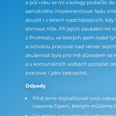
a půl roku se mi s kolegy podařilo 
samotného implementovat řadu zm
sloužit i v letech nadcházejících, kdy
shrnout níže. Při jejich zavádění mi 
z ProMostu, ve kterých jsem našel 
a ochotou pracovat nad rámec svých 
zkušenost byla pro mě důvodem se k
a v komunálních volbách požádat o
pracovat i jako zastupitel,..
Odpady
Plně jsme digitalizovali svoz odp
osazena čipem, kterým můžeme hlíd
Do města jsme přinesli jedinečnou