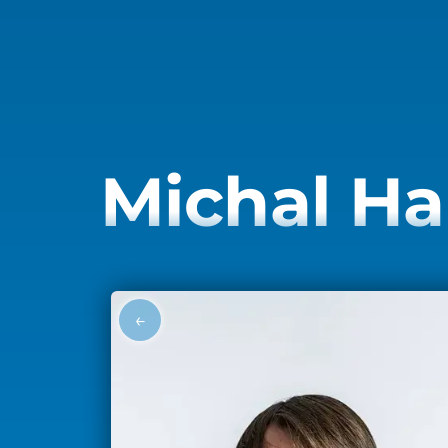
Michal H
←