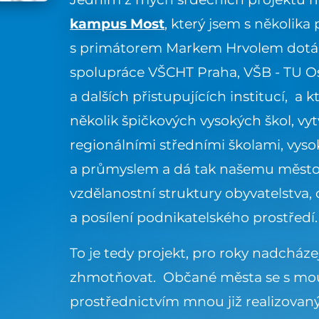
kampus Most
, který jsem s několika p
s primátorem Markem Hrvolem dotá
spolupráce VŠCHT Praha, VŠB - TU O
a dalších přistupujících institucí, a 
několik špičkových vysokých škol, vy
regionálními středními školami, vy
a průmyslem a dá tak našemu město 
vzdělanostní struktury obyvatelstva
a posílení podnikatelského prostředí.
To je tedy projekt, pro roky nadcházej
zhmotňovat. Občané města se s mou
prostřednictvím mnou již realizovaný