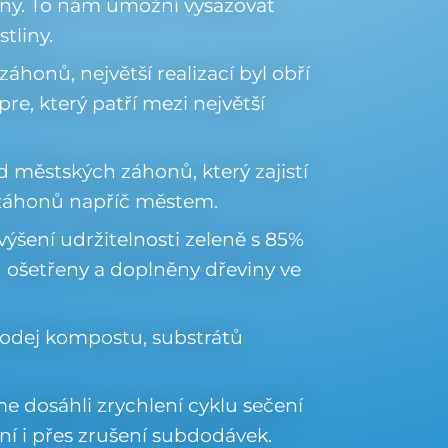
ony. To nám umožní vysazovat
stliny.
áhonů, největší realizací byl obří
e, který patří mezi největší
rd městských záhonů, který zajistí
d záhonů napříč městem.
zvýšení udržitelnosti zeleně s 85%
ošetřeny a doplněny dřeviny ve
rodej kompostu, substrátů
me dosáhli zrychlení cyklu sečení
ní i přes zrušení subdodávek.