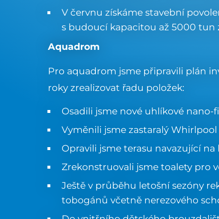
V červnu získáme stavební povol
s budoucí kapacitou až 5000 tun
Aquadrom
Pro aquadrom jsme připravili plán inve
roky zrealizovat řadu položek:
Osadili jsme nové uhlíkové nano-fil
Vyměnili jsme zastaralý Whirlpool
Opravili jsme terasu navazující n
Zrekonstruovali jsme toalety pro 
Ještě v průběhu letošní sezóny r
tobogánů včetně nerezového scho
Do vnitřního dětského brouzdališ