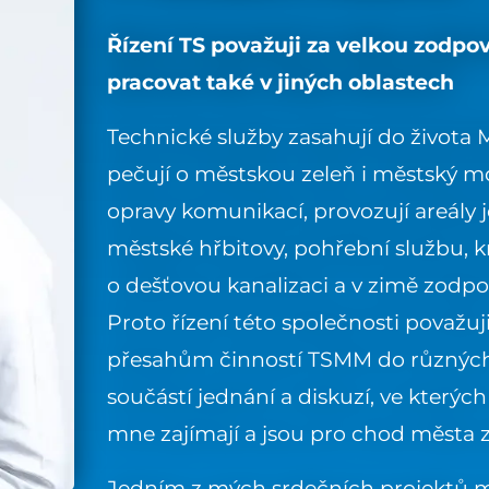
Řízení TS považuji za velkou zodpov
pracovat také v jiných oblastech
Technické služby zasahují do života
pečují o městskou zeleň i městský mobi
opravy komunikací, provozují areály 
městské hřbitovy, pohřební službu, 
o dešťovou kanalizaci a v zimě zodpo
Proto řízení této společnosti považu
přesahům činností TSMM do různých
součástí jednání a diskuzí, ve kterýc
mne zajímají a jsou pro chod města 
Jedním z mých srdečních projektů m