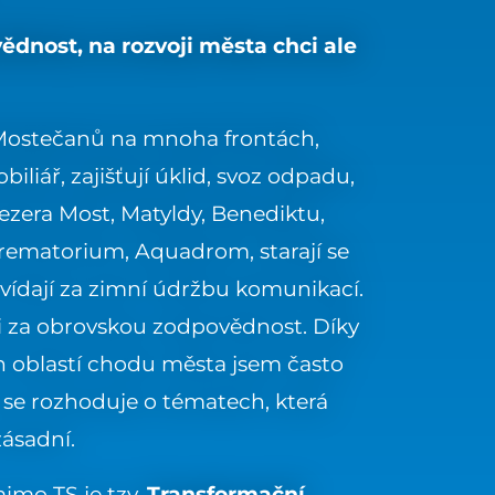
ědnost, na rozvoji města chci ale
 Mostečanů na mnoha frontách,
liář, zajišťují úklid, svoz odpadu,
jezera Most, Matyldy, Benediktu,
krematorium, Aquadrom, starají se
vídají za zimní údržbu komunikací.
ji za obrovskou zodpovědnost. Díky
 oblastí chodu města jsem často
h se rozhoduje o tématech, která
zásadní.
imo TS je tzv.
Transformační