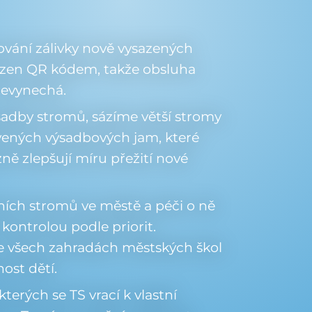
ování zálivky nově vysazených
azen QR kódem, takže obsluha
nevynechá.
adby stromů, sázíme větší stromy
vených výsadbových jam, které
zně zlepšují míru přežití nové
rních stromů ve městě a péči o ně
ontrolou podle priorit.
ve všech zahradách městských škol
ost dětí.
terých se TS vrací k vlastní