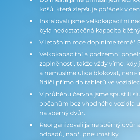
košů, která zlepšuje pořádek v cen
Instalovali jsme velkokapacitní na
byla nedostatečná kapacita běžnýc
V letošním roce doplníme téměř 
Velkokapacitní a podzemní popel
zaplněnosti, takže vždy víme, kdy 
a nemusíme ulice blokovat, není-l
řidiči přímo do tabletů ve vozidlec
V průběhu června jsme spustili s
občanům bez vhodného vozidla 
na sběrný dvůr.
Reorganizovali jsme sběrný dvůr a
odpadů, např. pneumatiky.